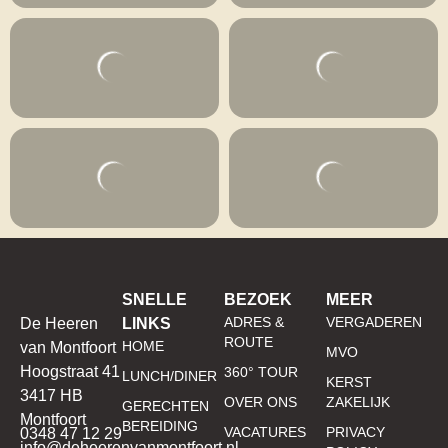
SNELLE
BEZOEK
MEER
ADRES &
VERGADEREN
De Heeren
LINKS
ROUTE
HOME
van Montfoort
MVO
Hoogstraat 41
360° TOUR
LUNCH/DINER
KERST
3417 HB
OVER ONS
ZAKELIJK
GERECHTEN
Montfoort
BEREIDING
VACATURES
PRIVACY
0348 47 12 29
info@deheerenvanmontfoort.nl