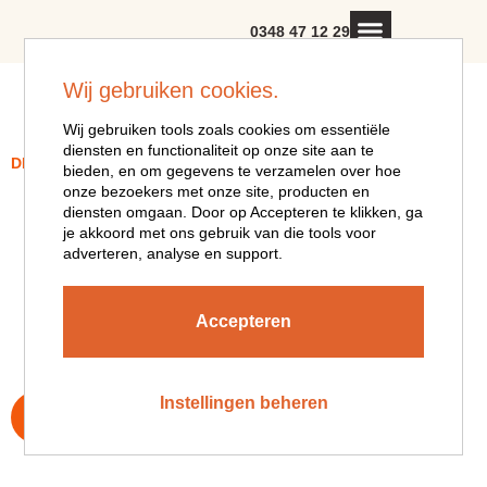
0348 47 12 29
Wij gebruiken cookies.
Wij gebruiken tools zoals cookies om essentiële
diensten en functionaliteit op onze site aan te
DE HEEREN VAN MONTFOORT
bieden, en om gegevens te verzamelen over hoe
onze bezoekers met onze site, producten en
WELKOM IN ONS
diensten omgaan. Door op Accepteren te klikken, ga
je akkoord met ons gebruik van die tools voor
RESTAURANT
adverteren, analyse en support.
Laat u verrassen door onze Frans-Hollandse keuken en de
sfeer van Zuid-Frankrijk – binnen of op ons (verwarmde)
Accepteren
tuinterras.
Instellingen beheren
RESERVEREN