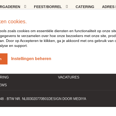
RGADEREN
FEEST/BORREL
CATERING
ADRES
ken cookies.
ools zoals cookies om essentiële diensten en functionaliteit op onze sit
gegevens te verzamelen over hoe onze bezoekers met onze site, prod
n. Door op Accepteren te klikken, ga je akkoord met ons gebruik van d
alyse en support.
LLE LINKS
BEZOEK
E
ADRES & ROUTE
Instellingen beheren
n
H/DINER
360° TOUR
CHTEN BEREIDING
OVER ONS
RING
VACATURES
EWS
48 · BTW NR. NL003020770B01
DESIGN DOOR MEDIYA