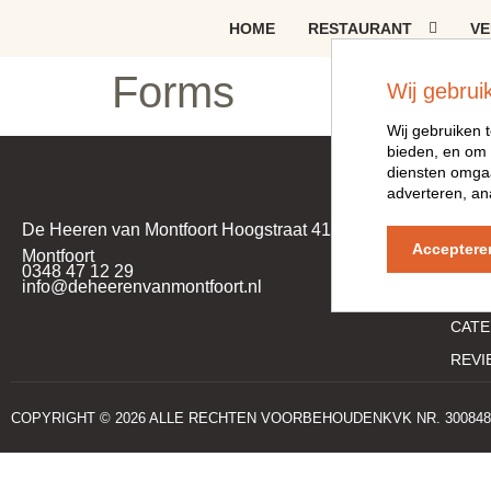
HOME
RESTAURANT
VE
Forms
Wij gebrui
Wij gebruiken t
bieden, en om 
diensten omgaa
adverteren, an
SNE
HOM
De Heeren van Montfoort Hoogstraat 41 3417 HB
Acceptere
Montfoort
LUNC
0348 47 12 29
info@deheerenvanmontfoort.nl
GERE
CATE
REVI
COPYRIGHT © 2026 ALLE RECHTEN VOORBEHOUDEN
KVK NR. 300848