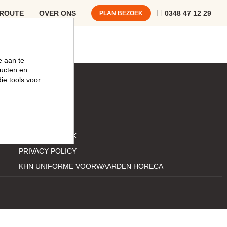
 ROUTE
OVER ONS
0348 47 12 29
PLAN BEZOEK
e aan te
ucten en
ie tools voor
MEER
VERGADEREN
MVO
KERST ZAKELIJK
PRIVACY POLICY
KHN UNIFORME VOORWAARDEN HORECA