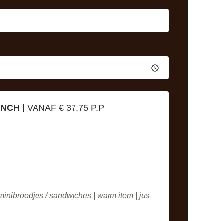
UNCH
| VANAF € 37,75 P.P
inibroodjes / sandwiches | warm item | jus