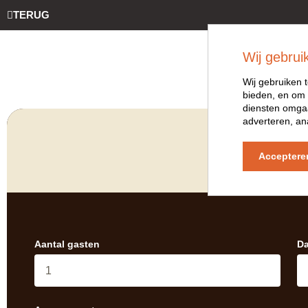
TERUG
Wij gebrui
Wij gebruiken t
bieden, en om 
diensten omgaa
adverteren, an
OFFER
Acceptere
Aantal gasten
D