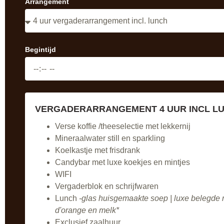
Arrangement
Begintijd
VERGADERARRANGEMENT 4 UUR INCL L
Verse koffie /theeselectie met lekkernij
Mineraalwater still en sparkling
Koelkastje met frisdrank
Candybar met luxe koekjes en mintjes
WIFI
Vergaderblok en schrijfwaren
Lunch
-glas huisgemaakte soep | luxe belegde m
d'orange en melk*
Exclusief zaalhuur