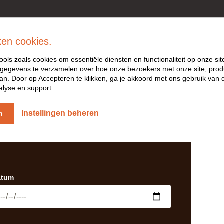
ken cookies.
ools zoals cookies om essentiële diensten en functionaliteit op onze sit
gegevens te verzamelen over hoe onze bezoekers met onze site, prod
n. Door op Accepteren te klikken, ga je akkoord met ons gebruik van d
alyse en support.
TE AANVRAGEN
Instellingen beheren
n
atum