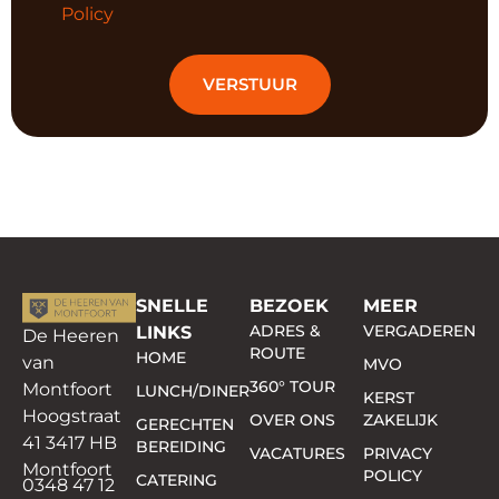
Policy
VERSTUUR
SNELLE
BEZOEK
MEER
ADRES &
VERGADEREN
LINKS
De Heeren
ROUTE
HOME
van
MVO
360° TOUR
Montfoort
LUNCH/DINER
KERST
Hoogstraat
OVER ONS
ZAKELIJK
GERECHTEN
41 3417 HB
BEREIDING
VACATURES
PRIVACY
Montfoort
POLICY
CATERING
0348 47 12