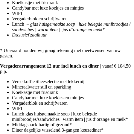
Koelkastje met frisdrank
Candybar met luxe koekjes en mintjes
WIFI
Vergaderblok en schrijfwaren
Lunch –
glas huisgemaakte soep | luxe belegde minibroodjes /
sandwiches | warm item | jus d’orange en melk*
Exclusief zaalhuur
* Uiteraard houden wij graag rekening met dieetwensen van uw
gasten.
Vergaderarrangement 12 uur incl lunch en diner
| vanaf € 104,50
p.p.‍
Verse koffie /theeselectie met lekkernij
Mineraalwater still en sparkling
Koelkastje met frisdrank
Candybar met luxe koekjes en mintjes
Vergaderblok en schrijfwaren
WIFI
Lunch glas huisgemaakte soep | luxe belegde
minibroodjes/sandwiches | warm item | jus d’orange en melk*
Middagsnack hartig of gezond*
Diner dagelijks wisselend 3-gangen keuzediner*