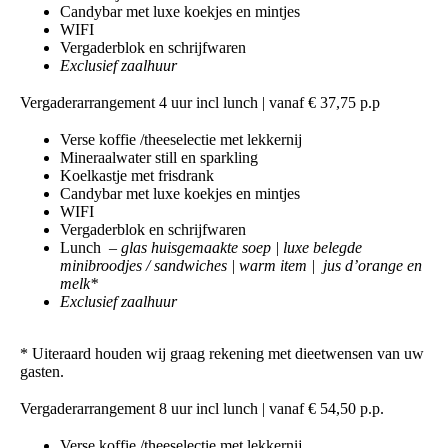
Candybar met luxe koekjes en mintjes
WIFI
Vergaderblok en schrijfwaren
Exclusief zaalhuur
‍Vergaderarrangement 4 uur incl lunch
| vanaf € 37,75 p.p
Verse koffie /theeselectie met lekkernij
Mineraalwater still en sparkling
Koelkastje met frisdrank
Candybar met luxe koekjes en mintjes
WIFI
Vergaderblok en schrijfwaren
Lunch –
glas huisgemaakte soep | luxe belegde
minibroodjes / sandwiches | warm item | jus d’orange en
melk*
Exclusief zaalhuur
* Uiteraard houden wij graag rekening met dieetwensen van uw
gasten.
Vergaderarrangement 8 uur incl lunch
| vanaf € 54,50 p.p.‍
Verse koffie /theeselectie met lekkernij