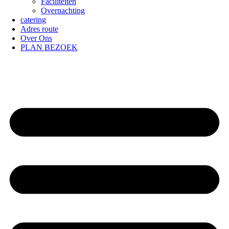
Faciliteiten
Overnachting
catering
Adres route
Over Ons
PLAN BEZOEK