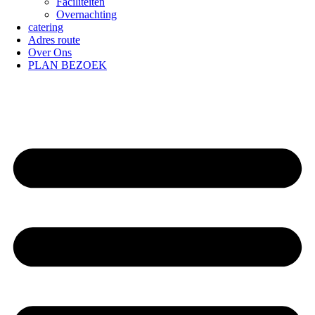
Faciliteiten
Overnachting
catering
Adres route
Over Ons
PLAN BEZOEK