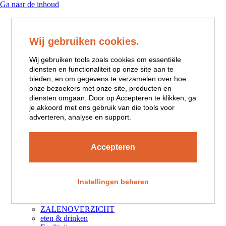
Ga naar de inhoud
9.7 REVIEWS
Wij gebruiken cookies.
0348 47 12 29
Wij gebruiken tools zoals cookies om essentiële
diensten en functionaliteit op onze site aan te
bieden, en om gegevens te verzamelen over hoe
Home
onze bezoekers met onze site, producten en
Restaurant
diensten omgaan. Door op Accepteren te klikken, ga
Restaurant Lunch
je akkoord met ons gebruik van die tools voor
Restaurant Diner
adverteren, analyse en support.
Private dining
Wijnkaart
Over Ons
Accepteren
Vergaderen
Zalenoverzicht
Eten & Drinken
Arrangementen
Instellingen beheren
Tour
Feest/borrel
ZALENOVERZICHT
eten & drinken