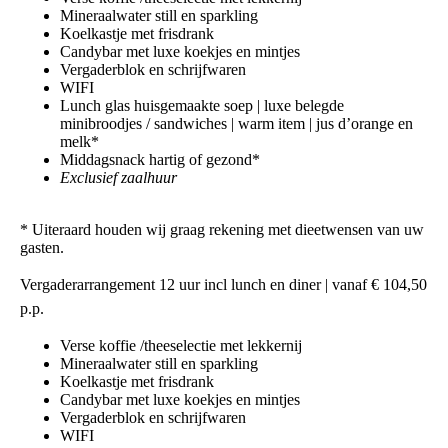
Mineraalwater still en sparkling
Koelkastje met frisdrank
Candybar met luxe koekjes en mintjes
Vergaderblok en schrijfwaren
WIFI
Lunch glas huisgemaakte soep | luxe belegde
minibroodjes / sandwiches | warm item | jus d’orange en
melk*
Middagsnack hartig of gezond*‍
Exclusief zaalhuur
‍* Uiteraard houden wij graag rekening met dieetwensen van uw
gasten.
Vergaderarrangement 12 uur incl lunch en diner
| vanaf € 104,50
p.p.
Verse koffie /theeselectie met lekkernij
Mineraalwater still en sparkling
Koelkastje met frisdrank
Candybar met luxe koekjes en mintjes
Vergaderblok en schrijfwaren
WIFI