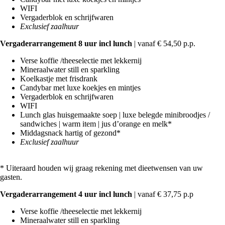
WIFI
Vergaderblok en schrijfwaren
Exclusief zaalhuur
Vergaderarrangement 8 uur incl lunch
| vanaf € 54,50 p.p.‍
Verse koffie /theeselectie met lekkernij
Mineraalwater still en sparkling
Koelkastje met frisdrank
Candybar met luxe koekjes en mintjes
Vergaderblok en schrijfwaren
WIFI
Lunch glas huisgemaakte soep | luxe belegde minibroodjes /
sandwiches | warm item | jus d’orange en melk*
Middagsnack hartig of gezond*‍
Exclusief zaalhuur
‍* Uiteraard houden wij graag rekening met dieetwensen van uw
gasten.
‍Vergaderarrangement 4 uur incl lunch
| vanaf € 37,75 p.p
Verse koffie /theeselectie met lekkernij
Mineraalwater still en sparkling