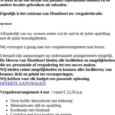
Je kunt in de ene locatie een plenaire bijeenkomst houden en de
andere locaties gebruiken als subzalen.
Eigenlijk is het centrum van Montfoort uw vergaderlocatie.
op maat
Afhankelijk van uw wensen zetten wij de zaal in de juiste opstelling
met de juiste benodigdheden.
Wij verzorgen u graag naar een vergaderarrangement naar keuze.
Uiteraard zijn aanpassingen op onderstaande arrangementen mogelijk.
De Heeren van Montfoort bieden alle faciliteiten en mogelijkheden
die uw presentatie of vergadering tot een succes maken.
Wij bieden ruime mogelijkheden en kunnen alles faciliteren; van
beamer, licht en geluid tot versnaperingen.
Wij hebben voor elk budget een passende oplossing.
OFFERTE AANVRAGEN
Vergaderarrangement 4 uur
| vanaf
€ 22,50 p.p.
Verse koffie /theeselectie met lekkernij
Mineraalwater still en sparkling
Koelkastje met frisdrank
Candybar met luxe koekjes en mintjes